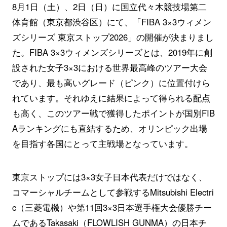
8月1日（土）、2日（日）に国立代々木競技場第二
体育館（東京都渋谷区）にて、「FIBA 3×3ウィメン
ズシリーズ 東京ストップ2026」の開催が決まりまし
た。FIBA 3×3ウィメンズシリーズとは、2019年に創
設された女子3×3における世界最高峰のツアー大会
であり、最も高いグレード（ピンク）に位置付けら
れています。それゆえに結果によって得られる配点
も高く、このツアー戦で獲得したポイントが国別FIB
Aランキングにも直結するため、オリンピック出場
を目指す各国にとって主戦場となっています。
東京ストップには3×3女子日本代表だけではなく、
コマーシャルチームとして参戦するMitsubishi Electri
c（三菱電機）や第11回3×3日本選手権大会優勝チー
ムであるTakasaki（FLOWLISH GUNMA）の日本チ