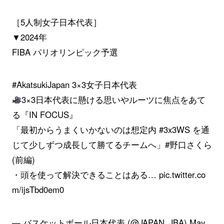
［5人制女子日本代表］
▼2024年
FIBA パリオリンピック予選
#AkatsukiJapan
3×3女子日本代表
3×3日本代表に懸ける思いやルーツに焦点をあて
る『IN FOCUS』
「最初からうまくいかないのは想定内
#3x3WS
を通
じて少しずつ成長して勝てるチームへ」
#野口さくら
(前編)
・頭を使って解決できることはある…
pic.twitter.co
m/ijsTbd0em0
— バスケットボール日本代表 (@JAPAN_JBA)
May