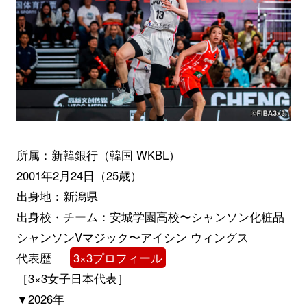
所属：新韓銀行（韓国 WKBL）
2001年2月24日（25歳）
出身地：新潟県
出身校・チーム：安城学園高校〜シャンソン化粧品
シャンソンVマジック〜アイシン ウィングス
代表歴
3×3プロフィール
［3×3女子日本代表］
▼2026年