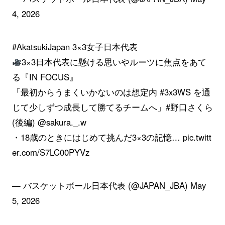
4, 2026
#AkatsukiJapan
3×3女子日本代表
3×3日本代表に懸ける思いやルーツに焦点をあて
る『IN FOCUS』
「最初からうまくいかないのは想定内
#3x3WS
を通
じて少しずつ成長して勝てるチームへ」
#野口さくら
(後編)
@sakura
._.w
・18歳のときにはじめて挑んだ3×3の記憶…
pic.twitt
er.com/S7LC00PYVz
— バスケットボール日本代表 (@JAPAN_JBA)
May
5, 2026