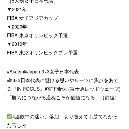
［5人制女子日本代表］
▼2021年
FIBA 女子アジアカップ
▼2020年
FIBA 東京オリンピック予選
▼2019年
FIBA 東京オリンピックプレ予選
#AkatsukiJapan
3×3女子日本代表
3×3日本代表に懸ける思いやルーツに焦点をあて
る『IN FOCUS』
#宮下希保
(富士通レッドウェーブ)
「勝ちにつながる過程こそが価値になる」（前編）
4連敗中の迷い、落胆…切り替えても勝てなかっ
た苦しみ