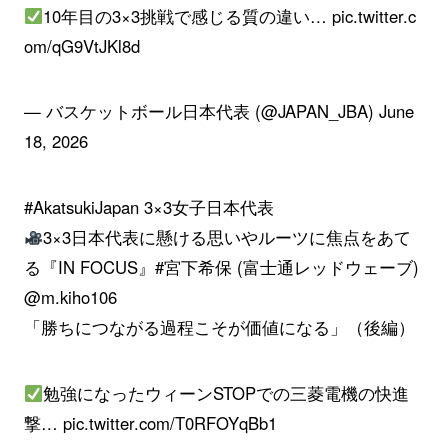
10年目の3×3挑戦で感じる質の違い…
pic.twitter.c
om/qG9VtJKl8d
— バスケットボール日本代表 (@JAPAN_JBA)
June
18, 2026
#AkatsukiJapan
3×3女子日本代表
3×3日本代表に懸ける思いやルーツに焦点をあて
る『IN FOCUS』
#宮下希保
(富士通レッドウェーブ)
@m
.kiho106
「勝ちにつながる過程こそが価値になる」（後編）
勉強になったウィーンSTOPでの三菱電機の快進
撃…
pic.twitter.com/T0RFOYqBb1